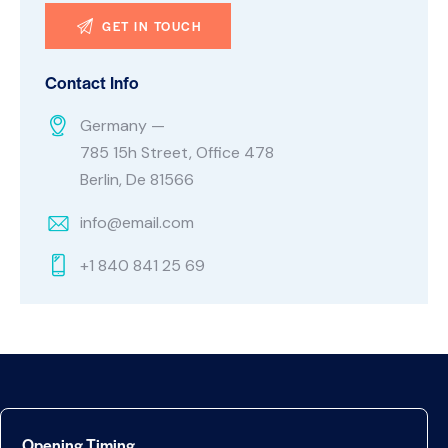
Contact Info
Germany —
785 15h Street, Office 478
Berlin, De 81566
info@email.com
+1 840 841 25 69
Opening Timing