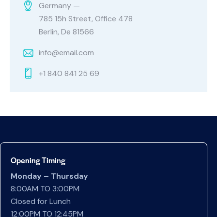
Germany —
785 15h Street, Office 478
Berlin, De 81566
info@email.com
+1 840 841 25 69
Opening Timing
Monday – Thursday
8:00AM TO 3:00PM
Closed for Lunch
12:00PM TO 12:45PM