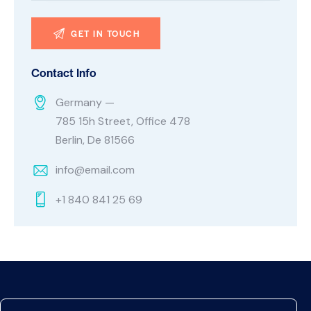
Contact Info
Germany —
785 15h Street, Office 478
Berlin, De 81566
info@email.com
+1 840 841 25 69